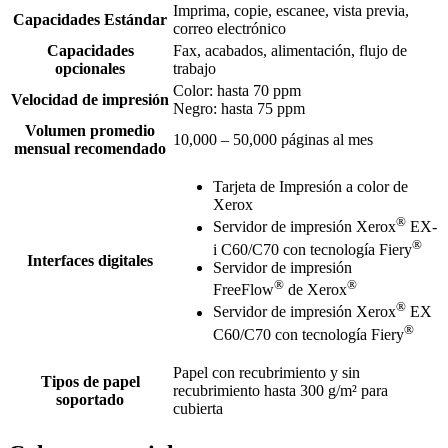
Imprima, copie, escanee, vista previa,
Capacidades Estándar
correo electrónico
Capacidades
Fax, acabados, alimentación, flujo de
opcionales
trabajo
Color: hasta 70 ppm
Velocidad de impresión
Negro: hasta 75 ppm
Volumen promedio
10,000 – 50,000 páginas al mes
mensual recomendado
Tarjeta de Impresión a color de
Xerox
®
Servidor de impresión Xerox
EX-
®
i C60/C70 con tecnología Fiery
Interfaces digitales
Servidor de impresión
®
®
FreeFlow
de Xerox
®
Servidor de impresión Xerox
EX
®
C60/C70 con tecnología Fiery
Papel con recubrimiento y sin
Tipos de papel
recubrimiento hasta 300 g/m² para
soportado
cubierta