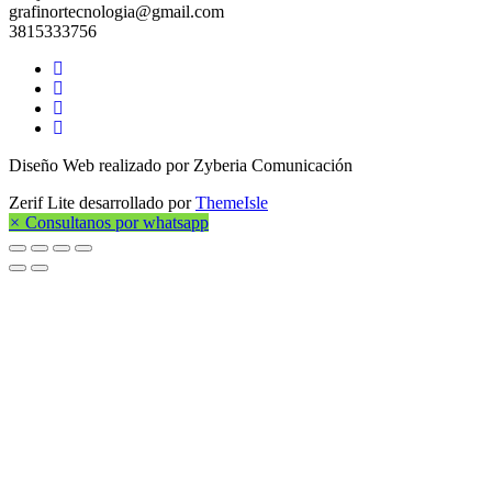
grafinortecnologia@gmail.com
3815333756
Enlace
de
Enlace
Facebook
de
Enlace
Twitter
de
Enlace
Linkedin
de
Diseño Web realizado por Zyberia Comunicación
instagram
Zerif Lite
desarrollado por
ThemeIsle
×
Consultanos por whatsapp